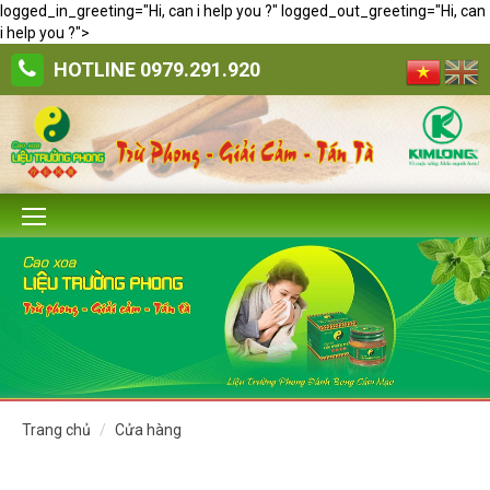
logged_in_greeting="Hi, can i help you ?" logged_out_greeting="Hi, can
i help you ?">
HOTLINE
0979.291.920
trang chủ
cửa hàng