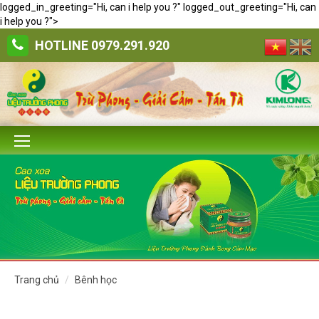
logged_in_greeting="Hi, can i help you ?" logged_out_greeting="Hi, can
i help you ?">
HOTLINE
0979.291.920
trang chủ
bênh học