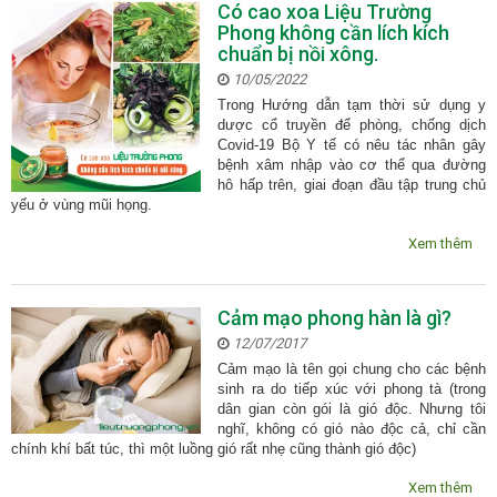
Có cao xoa Liệu Trường
Phong không cần lích kích
chuẩn bị nồi xông.
10/05/2022
Trong Hướng dẫn tạm thời sử dụng y
dược cổ truyền để phòng, chống dịch
Covid-19 Bộ Y tế có nêu tác nhân gây
bệnh xâm nhập vào cơ thể qua đường
hô hấp trên, giai đoạn đầu tập trung chủ
yếu ở vùng mũi họng.
Xem thêm
Cảm mạo phong hàn là gì?
12/07/2017
Cảm mạo là tên gọi chung cho các bệnh
sinh ra do tiếp xúc với phong tà (trong
dân gian còn gói là gió độc. Nhưng tôi
nghĩ, không có gió nào độc cả, chỉ cần
chính khí bất túc, thì một luồng gió rất nhẹ cũng thành gió độc)
Xem thêm